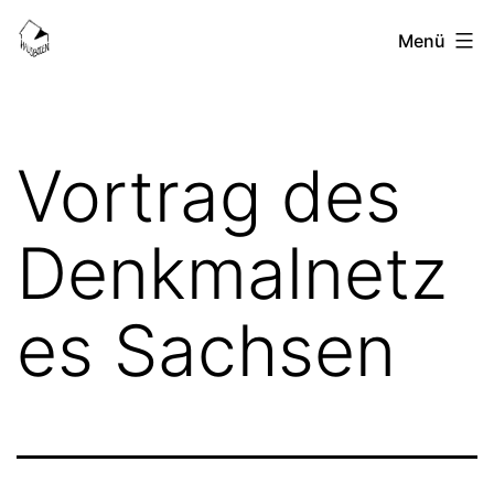
Zum
HausBoden-
Menü
Inhalt
Blog
springen
Vortrag des
Denkmalnetz
es Sachsen