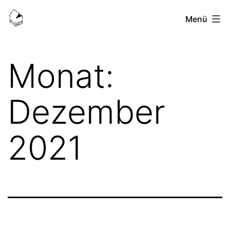
Zum
HausBoden-
Menü
Inhalt
Blog
springen
Monat:
Dezember
2021