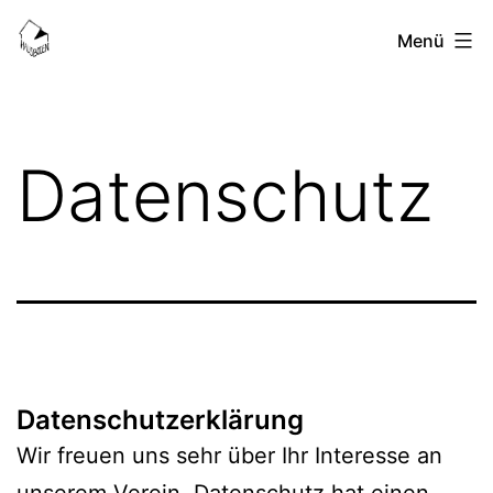
Zum
HausBoden-
Menü
Inhalt
Blog
springen
Datenschutz
Datenschutzerklärung
Wir freuen uns sehr über Ihr Interesse an
unserem Verein. Datenschutz hat einen