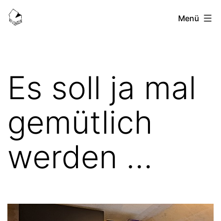
Zum
HausBoden-
Menü
Inhalt
Blog
springen
Es soll ja mal
gemütlich
werden …