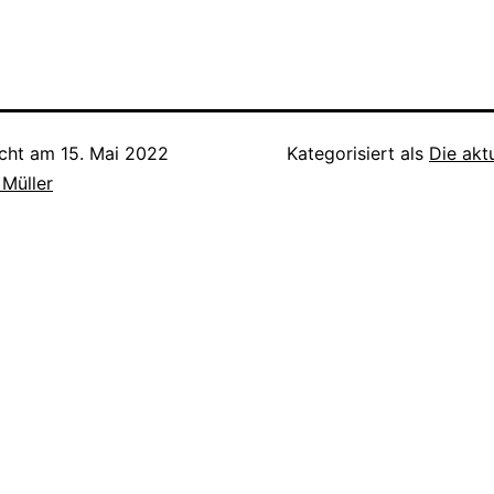
icht am
15. Mai 2022
Kategorisiert als
Die akt
 Müller
tion