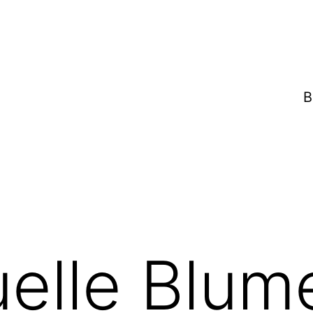
B
uelle Blum