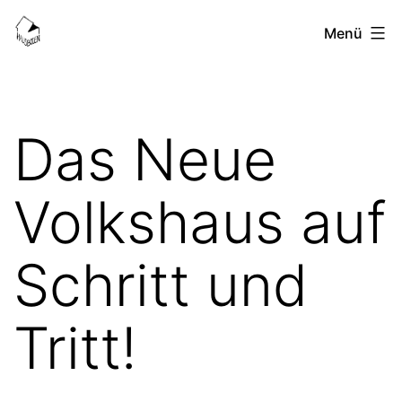
Zum
HausBoden-
Menü
Inhalt
Blog
springen
Das Neue
Volkshaus auf
Schritt und
Tritt!