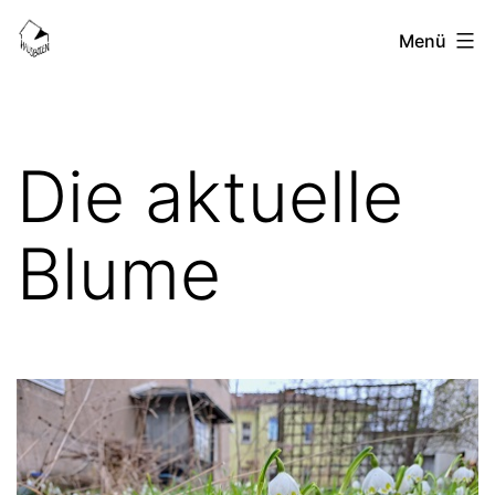
Zum
HausBoden-
Menü
Inhalt
Blog
springen
Die aktuelle
Blume