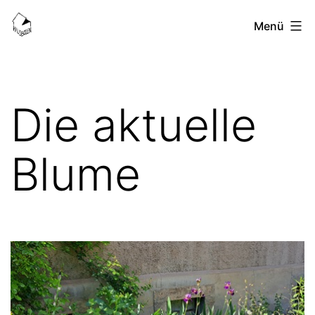
Zum
HausBoden-
Menü
Inhalt
Blog
springen
Die aktuelle
Blume