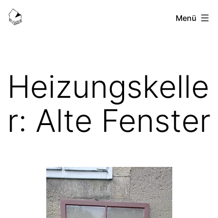
Zum
HausBoden-
Menü
Inhalt
Blog
springen
Heizungskelle
r: Alte Fenster